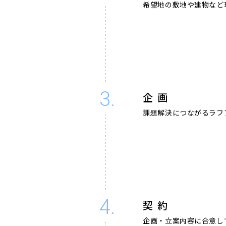
希望地の敷地や建物など
3.
企 画
課題解決につながるラフ
4.
契 約
企画・立案内容に合意し